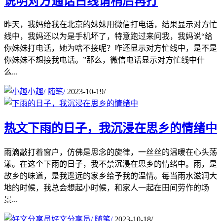
说明对方通话占线请稍后再打
昨天，我妈给我在北京的妹妹用微信打电话，结果显示对方忙
线中，我妈还以为是手机坏了，特意跑过来问我，我妈说“给
你妹妹打电话，她为啥不接呢？咋还显示对方忙线中，是不是
你妹妹不想接我电话。”那么，微信电话显示对方忙线中什
么...
小趣
/
随笔
/
2023-10-19
/
热文
下雨的日子，我沉浸在思乡的情绪中
雨滴敲打着窗户，仿佛是思念的旋律，一丝丝的温暖在心头荡
漾。在这个下雨的日子，我不禁沉浸在思乡的情绪中。雨，是
故乡的味道，是我遥远的家乡给予我的温情。每当雨水滋润大
地的时候，我总会想起小时候，和家人一起在田间劳作的场
景...
好文分享员
/
随笔
/
2023-10-18
/