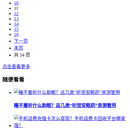
10
11
12
13
14
15
16
下一页
末页
共 54 页
点击查看更多
随便看看
睡不着听什么助眠？这几类“听觉安眠药”亲测管用