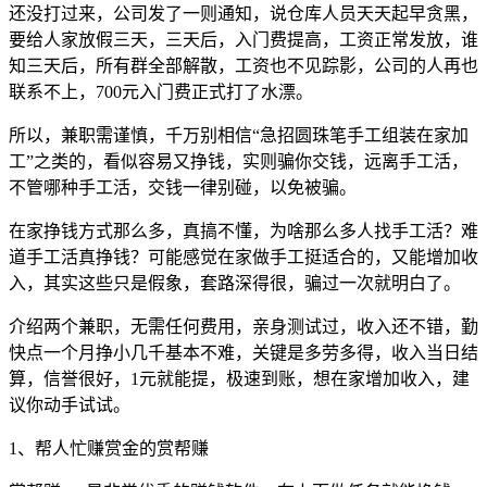
还没打过来，公司发了一则通知，说仓库人员天天起早贪黑，
要给人家放假三天，三天后，入门费提高，工资正常发放，谁
知三天后，所有群全部解散，工资也不见踪影，公司的人再也
联系不上，700元入门费正式打了水漂。
所以，兼职需谨慎，千万别相信“急招圆珠笔手工组装在家加
工”之类的，看似容易又挣钱，实则骗你交钱，远离手工活，
不管哪种手工活，交钱一律别碰，以免被骗。
在家挣钱方式那么多，真搞不懂，为啥那么多人找手工活？难
道手工活真挣钱？可能感觉在家做手工挺适合的，又能增加收
入，其实这些只是假象，套路深得很，骗过一次就明白了。
介绍两个兼职，无需任何费用，亲身测试过，收入还不错，勤
快点一个月挣小几千基本不难，关键是多劳多得，收入当日结
算，信誉很好，1元就能提，极速到账，想在家增加收入，建
议你动手试试。
1、帮人忙赚赏金的赏帮赚