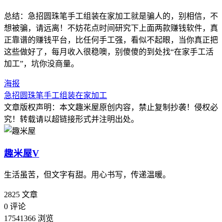
总结：急招圆珠笔手工组装在家加工就是骗人的，别相信，不
想被骗，请远离！不妨花点时间研究下上面两款赚钱软件，真
正靠谱的赚钱平台，比任何手工强，看似不起眼，当你真正把
这些做好了，每月收入很稳噢，别傻傻的到处找“在家手工活
加工”，坑你没商量。
海报
急招圆珠笔手工组装在家加工
文章版权声明：本文
趣米屋
原创内容，禁止复制抄袭！侵权必
究！转载请以超链接形式并注明出处。
趣米屋
V
生活虽苦，但文字有甜。用心书写，传递温暖。
2825
文章
0
评论
17541366
浏览