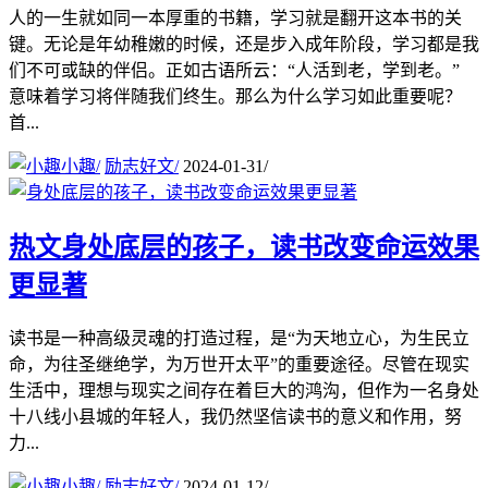
人的一生就如同一本厚重的书籍，学习就是翻开这本书的关
键。无论是年幼稚嫩的时候，还是步入成年阶段，学习都是我
们不可或缺的伴侣。正如古语所云：“人活到老，学到老。”
意味着学习将伴随我们终生。那么为什么学习如此重要呢？
首...
小趣
/
励志好文
/
2024-01-31
/
热文
身处底层的孩子，读书改变命运效果
更显著
读书是一种高级灵魂的打造过程，是“为天地立心，为生民立
命，为往圣继绝学，为万世开太平”的重要途径。尽管在现实
生活中，理想与现实之间存在着巨大的鸿沟，但作为一名身处
十八线小县城的年轻人，我仍然坚信读书的意义和作用，努
力...
小趣
/
励志好文
/
2024-01-12
/