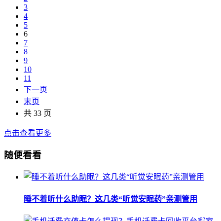
3
4
5
6
7
8
9
10
11
下一页
末页
共 33 页
点击查看更多
随便看看
睡不着听什么助眠？这几类“听觉安眠药”亲测管用