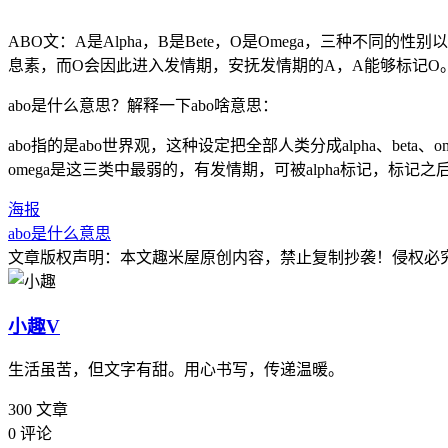
ABO文：A是Alpha，B是Bete，O是Omega，三种
息素，而O会因此进入发情期，安抚发情期的A，A能够标记O
abo是什么意思？解释一下abo啥意思：
abo指的是abo世界观，这种设定把全部人类分成alpha、be
omega是这三类中最弱的，有发情期，可被alpha标记，标记
海报
abo是什么意思
文章版权声明：本文
趣米屋
原创内容，禁止复制抄袭！侵权必
小趣
V
生活虽苦，但文字有甜。用心书写，传递温暖。
300
文章
0
评论